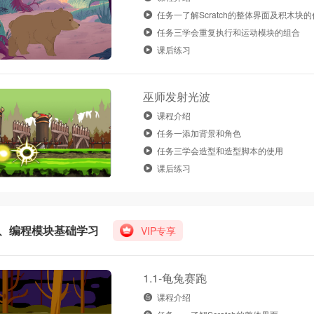
任务一了解Scratch的整体界面及积木块
任务三学会重复执行和运动模块的组合
课后练习
巫师发射光波
课程介绍
任务一添加背景和角色
任务三学会造型和造型脚本的使用
课后练习
、编程模块基础学习
骑士
跑酷——#未知世界#
VIP专享
1.1-龟兔赛跑
课程介绍